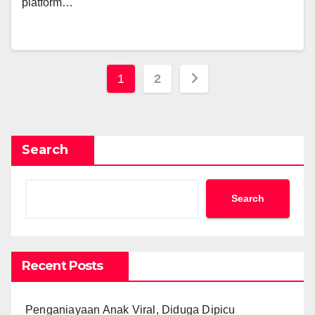
platform…
Posts
1
2
pagination
Search
Search
Recent Posts
Penganiayaan Anak Viral, Diduga Dipicu