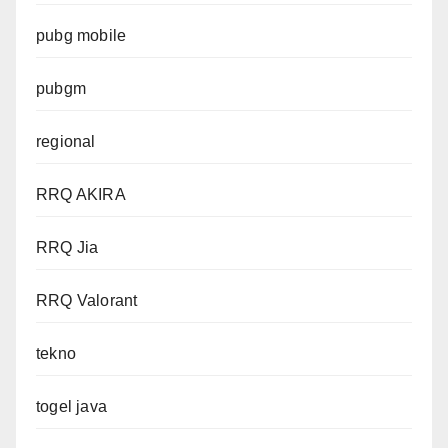
pubg mobile
pubgm
regional
RRQ AKIRA
RRQ Jia
RRQ Valorant
tekno
togel java