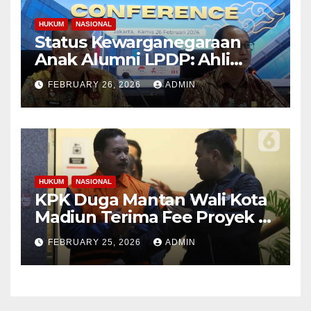
HUKUM
NASIONAL
Status Kewarganegaraan
Anak Alumni LPDP: Ahli
Hukum Buka Suara
FEBRUARY 26, 2026
ADMIN
HUKUM
NASIONAL
KPK Duga Mantan Wali Kota
Madiun Terima Fee Proyek 4-
10 Persen
FEBRUARY 25, 2026
ADMIN