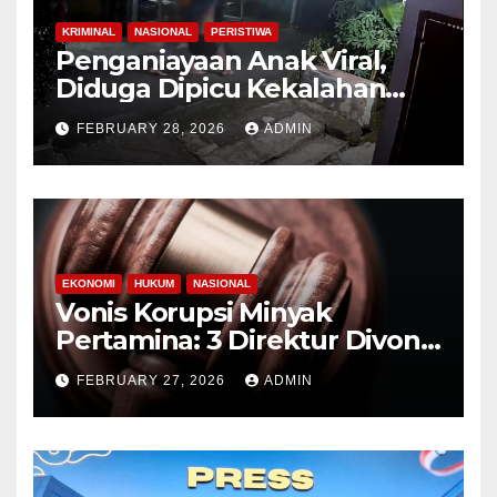
KRIMINAL
NASIONAL
PERISTIWA
Penganiayaan Anak Viral,
Diduga Dipicu Kekalahan
Lomba Lari
FEBRUARY 28, 2026
ADMIN
EKONOMI
HUKUM
NASIONAL
Vonis Korupsi Minyak
Pertamina: 3 Direktur Divonis
9-10 Tahun Penjara
FEBRUARY 27, 2026
ADMIN