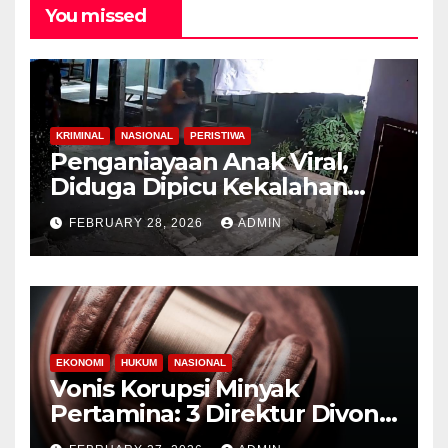
You missed
KRIMINAL
NASIONAL
PERISTIWA
Penganiayaan Anak Viral,
Diduga Dipicu Kekalahan
Lomba Lari
FEBRUARY 28, 2026
ADMIN
EKONOMI
HUKUM
NASIONAL
Vonis Korupsi Minyak
Pertamina: 3 Direktur Divonis
9-10 Tahun Penjara