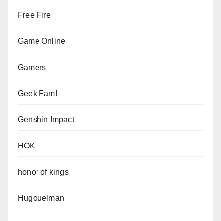
Free Fire
Game Online
Gamers
Geek Fam!
Genshin Impact
HOK
honor of kings
Hugouelman