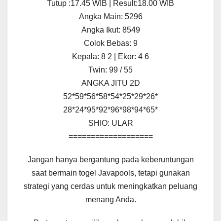
Tutup :17.45 WIB | Result:18.00 WIB
Angka Main: 5296
Angka Ikut: 8549
Colok Bebas: 9
Kepala: 8 2 | Ekor: 4 6
Twin: 99 / 55
ANGKA JITU 2D
52*59*56*58*54*25*29*26*
28*24*95*92*96*98*94*65*
SHIO: ULAR
===================
Jangan hanya bergantung pada keberuntungan
saat bermain togel Javapools, tetapi gunakan
strategi yang cerdas untuk meningkatkan peluang
menang Anda.