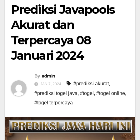
Prediksi Javapools
Akurat dan
Terpercaya 08
Januari 2024
By
admin
#prediksi akurat
,
JAN 7, 2024
#prediksi togel java
,
#togel
,
#togel online
,
#togel terpercaya