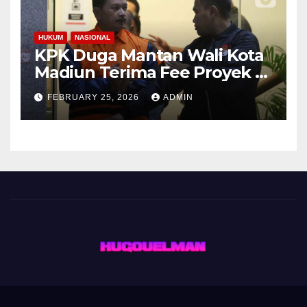
HUKUM
NASIONAL
KPK Duga Mantan Wali Kota
Madiun Terima Fee Proyek 4-
10 Persen
FEBRUARY 25, 2026
ADMIN