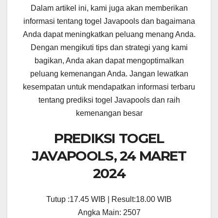
Dalam artikel ini, kami juga akan memberikan
informasi tentang togel Javapools dan bagaimana
Anda dapat meningkatkan peluang menang Anda.
Dengan mengikuti tips dan strategi yang kami
bagikan, Anda akan dapat mengoptimalkan
peluang kemenangan Anda. Jangan lewatkan
kesempatan untuk mendapatkan informasi terbaru
tentang prediksi togel Javapools dan raih
kemenangan besar
PREDIKSI TOGEL
JAVAPOOLS, 24 MARET
2024
Tutup :17.45 WIB | Result:18.00 WIB
Angka Main: 2507