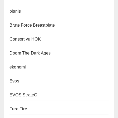
bisnis
Brute Force Breastplate
Consort yu HOK
Doom The Dark Ages
ekonomi
Evos
EVOS StrateG
Free Fire