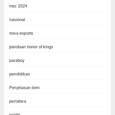
msc 2024
nasional
nova esports
panduan honor of kings
paraboy
pendidikan
Penjelasan item
peristiwa
politik