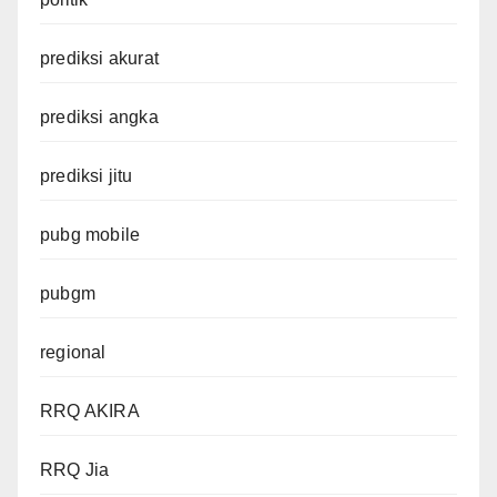
prediksi akurat
prediksi angka
prediksi jitu
pubg mobile
pubgm
regional
RRQ AKIRA
RRQ Jia