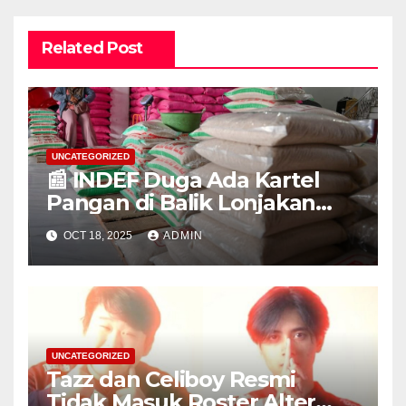
Related Post
UNCATEGORIZED
📰 INDEF Duga Ada Kartel
Pangan di Balik Lonjakan
Harga Beras Nasional
OCT 18, 2025
ADMIN
UNCATEGORIZED
Tazz dan Celiboy Resmi
Tidak Masuk Roster Alter