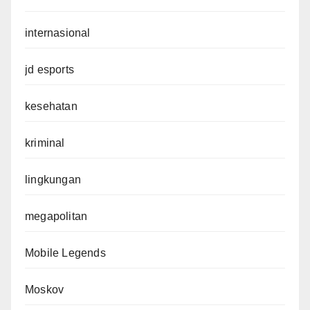
internasional
jd esports
kesehatan
kriminal
lingkungan
megapolitan
Mobile Legends
Moskov