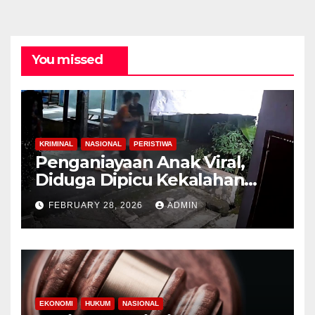
You missed
KRIMINAL
NASIONAL
PERISTIWA
Penganiayaan Anak Viral,
Diduga Dipicu Kekalahan
Lomba Lari
FEBRUARY 28, 2026
ADMIN
EKONOMI
HUKUM
NASIONAL