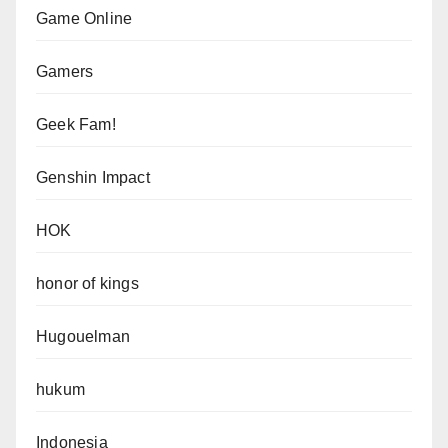
Game Online
Gamers
Geek Fam!
Genshin Impact
HOK
honor of kings
Hugouelman
hukum
Indonesia