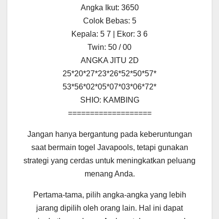
Angka Ikut: 3650
Colok Bebas: 5
Kepala: 5 7 | Ekor: 3 6
Twin: 50 / 00
ANGKA JITU 2D
25*20*27*23*26*52*50*57*
53*56*02*05*07*03*06*72*
SHIO: KAMBING
===================
Jangan hanya bergantung pada keberuntungan
saat bermain togel Javapools, tetapi gunakan
strategi yang cerdas untuk meningkatkan peluang
menang Anda.
Pertama-tama, pilih angka-angka yang lebih
jarang dipilih oleh orang lain. Hal ini dapat