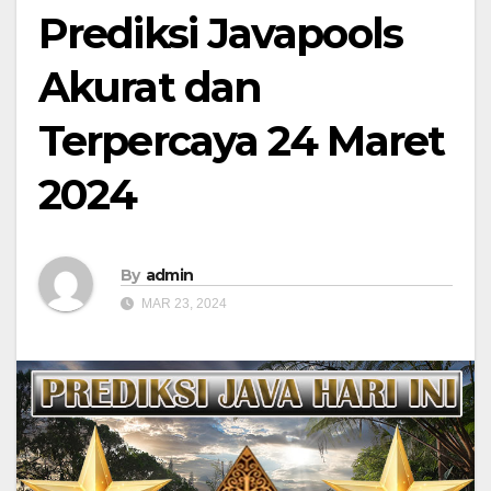
Prediksi Javapools
Akurat dan
Terpercaya 24 Maret
2024
By
admin
MAR 23, 2024