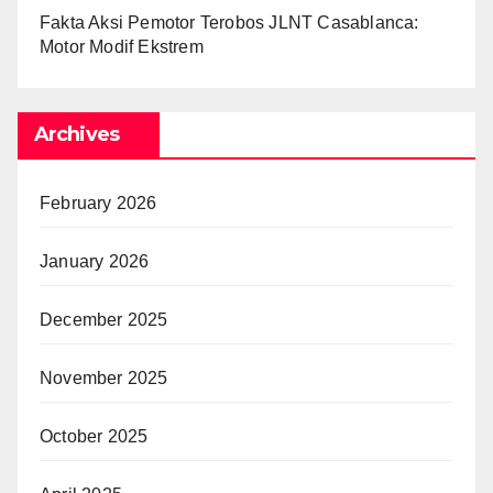
Fakta Aksi Pemotor Terobos JLNT Casablanca:
Motor Modif Ekstrem
Archives
February 2026
January 2026
December 2025
November 2025
October 2025