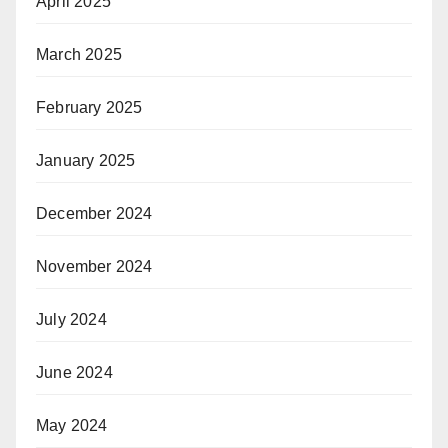
April 2025
March 2025
February 2025
January 2025
December 2024
November 2024
July 2024
June 2024
May 2024