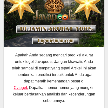
Apakah Anda sedang mencari prediksi akurat
untuk togel Javapools, Jangan khawatir, Anda
telah sampai di tempat yang tepat! Artikel ini akan
memberikan prediksi terbaik untuk Anda agar
dapat meraih kemenangan besar di
Cvtogel.
Dapatkan nomor-nomor yang mungkin
keluar berdasarkan analisis dan kecenderungan
sebelumnya.