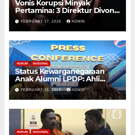
Vonis Korupsi Minyak
Pertamina: 3 Direktur Divonis
9-10 Tahun Penjara
FEBRUARY 27, 2026
ADMIN
HUKUM
NASIONAL
Status Kewarganegaraan
Anak Alumni LPDP: Ahli
Hukum Buka Suara
FEBRUARY 26, 2026
ADMIN
HUKUM
NASIONAL