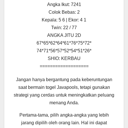
Angka Ikut: 7241
Colok Bebas: 2
Kepala: 5 6 | Ekor: 4 1
Twin: 22 / 77
ANGKA JITU 2D
67*65*62*64*61*76*75*72*
74*71*56*57*52*54*51*26*
SHIO: KERBAU
===================
Jangan hanya bergantung pada keberuntungan
saat bermain togel Javapools, tetapi gunakan
strategi yang cerdas untuk meningkatkan peluang
menang Anda.
Pertama-tama, pilih angka-angka yang lebih
jarang dipilih oleh orang lain. Hal ini dapat