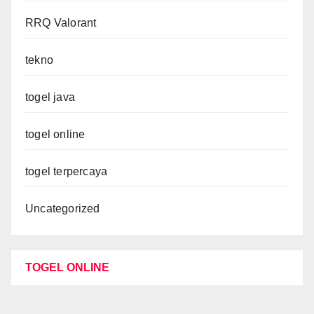
RRQ Valorant
tekno
togel java
togel online
togel terpercaya
Uncategorized
TOGEL ONLINE