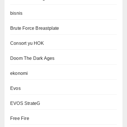
bisnis
Brute Force Breastplate
Consort yu HOK
Doom The Dark Ages
ekonomi
Evos
EVOS StrateG
Free Fire