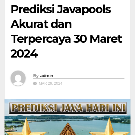
Prediksi Javapools
Akurat dan
Terpercaya 30 Maret
2024
By
admin
MAR 29, 2024