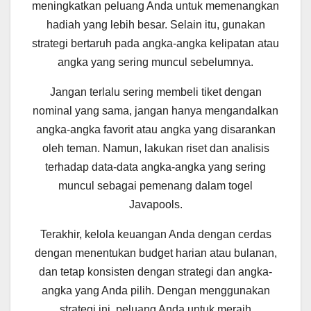
meningkatkan peluang Anda untuk memenangkan
hadiah yang lebih besar. Selain itu, gunakan
strategi bertaruh pada angka-angka kelipatan atau
angka yang sering muncul sebelumnya.
Jangan terlalu sering membeli tiket dengan
nominal yang sama, jangan hanya mengandalkan
angka-angka favorit atau angka yang disarankan
oleh teman. Namun, lakukan riset dan analisis
terhadap data-data angka-angka yang sering
muncul sebagai pemenang dalam togel
Javapools.
Terakhir, kelola keuangan Anda dengan cerdas
dengan menentukan budget harian atau bulanan,
dan tetap konsisten dengan strategi dan angka-
angka yang Anda pilih. Dengan menggunakan
strategi ini, peluang Anda untuk meraih