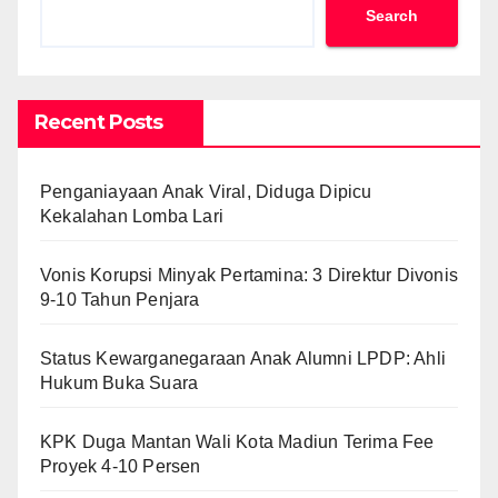
Search
Recent Posts
Penganiayaan Anak Viral, Diduga Dipicu
Kekalahan Lomba Lari
Vonis Korupsi Minyak Pertamina: 3 Direktur Divonis
9-10 Tahun Penjara
Status Kewarganegaraan Anak Alumni LPDP: Ahli
Hukum Buka Suara
KPK Duga Mantan Wali Kota Madiun Terima Fee
Proyek 4-10 Persen