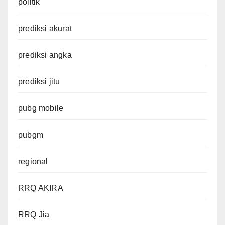
politik
prediksi akurat
prediksi angka
prediksi jitu
pubg mobile
pubgm
regional
RRQ AKIRA
RRQ Jia