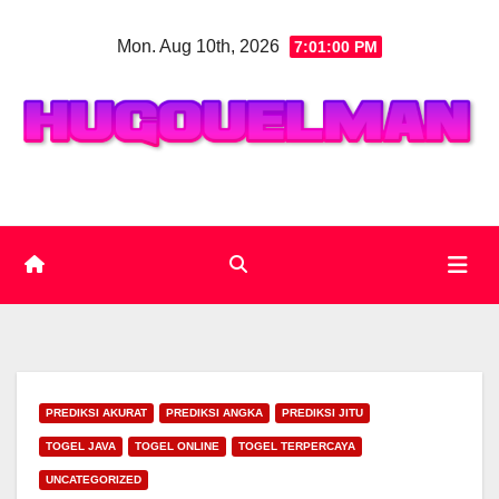
Skip
Mon. Aug 10th, 2026
7:01:01 PM
to
content
PREDIKSI AKURAT
PREDIKSI ANGKA
PREDIKSI JITU
TOGEL JAVA
TOGEL ONLINE
TOGEL TERPERCAYA
UNCATEGORIZED