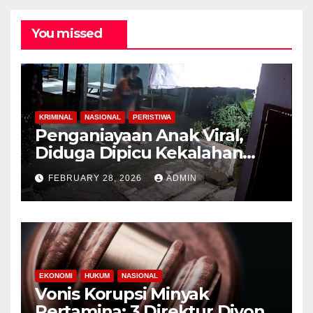
You missed
KRIMINAL
NASIONAL
PERISTIWA
Penganiayaan Anak Viral,
Diduga Dipicu Kekalahan
Lomba Lari
FEBRUARY 28, 2026
ADMIN
EKONOMI
HUKUM
NASIONAL
Vonis Korupsi Minyak
Pertamina: 3 Direktur Divonis