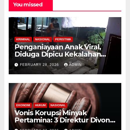
You missed
KRIMINAL
NASIONAL
PERISTIWA
Penganiayaan Anak Viral,
Diduga Dipicu Kekalahan
Lomba Lari
FEBRUARY 28, 2026
ADMIN
EKONOMI
HUKUM
NASIONAL
Vonis Korupsi Minyak
Pertamina: 3 Direktur Divonis
9-10 Tahun Penjara