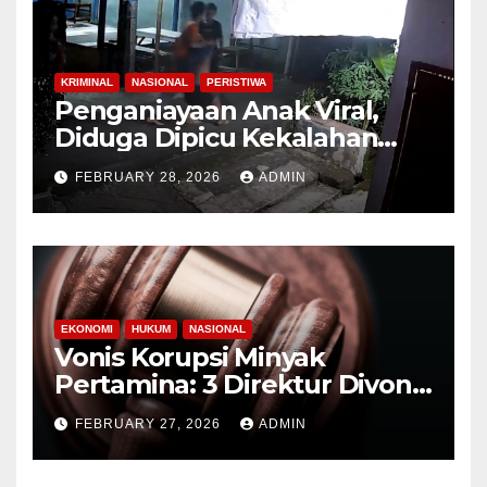
KRIMINAL
NASIONAL
PERISTIWA
Penganiayaan Anak Viral,
Diduga Dipicu Kekalahan
Lomba Lari
FEBRUARY 28, 2026
ADMIN
EKONOMI
HUKUM
NASIONAL
Vonis Korupsi Minyak
Pertamina: 3 Direktur Divonis
9-10 Tahun Penjara
FEBRUARY 27, 2026
ADMIN