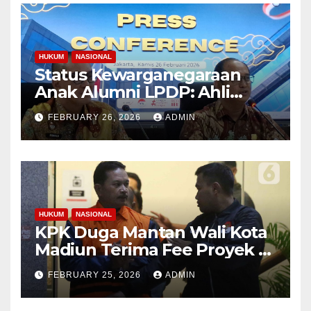
HUKUM
NASIONAL
Status Kewarganegaraan
Anak Alumni LPDP: Ahli
Hukum Buka Suara
FEBRUARY 26, 2026
ADMIN
HUKUM
NASIONAL
KPK Duga Mantan Wali Kota
Madiun Terima Fee Proyek 4-
10 Persen
FEBRUARY 25, 2026
ADMIN