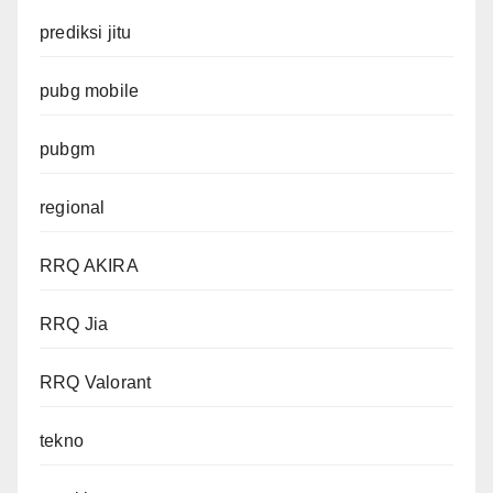
prediksi jitu
pubg mobile
pubgm
regional
RRQ AKIRA
RRQ Jia
RRQ Valorant
tekno