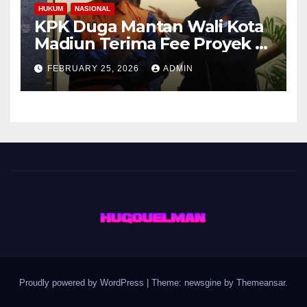
HUKUM
NASIONAL
KPK Duga Mantan Wali Kota
Madiun Terima Fee Proyek 4-
10 Persen
FEBRUARY 25, 2026
ADMIN
Proudly powered by WordPress
|
Theme: newsgine by
Themeansar
.