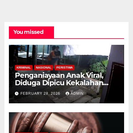
You missed
KRIMINAL
NASIONAL
PERISTIWA
Penganiayaan Anak Viral,
Diduga Dipicu Kekalahan
Lomba Lari
FEBRUARY 28, 2026
ADMIN