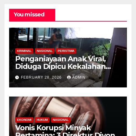
You missed
KRIMINAL
NASIONAL
PERISTIWA
Penganiayaan Anak Viral,
Diduga Dipicu Kekalahan
Lomba Lari
FEBRUARY 28, 2026
ADMIN
EKONOMI
HUKUM
NASIONAL
Vonis Korupsi Minyak
Pertamina: 3 Direktur Divonis